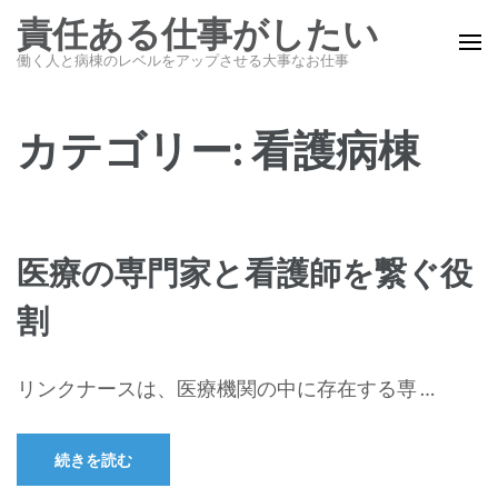
コ
責任ある仕事がしたい
ン
働く人と病棟のレベルをアップさせる大事なお仕事
テ
ン
ツ
カテゴリー:
看護病棟
へ
ス
キ
ッ
医療の専門家と看護師を繋ぐ役
プ
割
(Enter
を
押
リンクナースは、医療機関の中に存在する専 …
す)
続きを読む